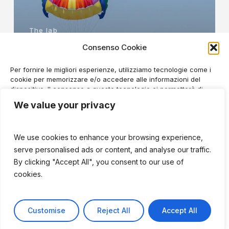
Startup?
The lab
Are Co-Founders
Consenso Cookie
Always a Blessing for a
Per fornire le migliori esperienze, utilizziamo tecnologie come i
cookie per memorizzare e/o accedere alle informazioni del
Startup?
dispositivo. Il consenso a queste tecnologie ci permetterà di
elaborare dati come il comportamento di navigazione o ID unici
We value your privacy
su questo sito. Non acconsentire o ritirare il consenso può
influire negativamente su alcune caratteristiche e funzioni.
Purpose
We use cookies to enhance your browsing experience,
for
Accetta
serve personalised ads or content, and analyse our traffic.
Action
By clicking "Accept All", you consent to our use of
Nega
Sometimes
cookies.
Comes
Preferenze
from
Customise
Reject All
Accept All
Conflict
Cookie Policy
Tutela dei dati personali