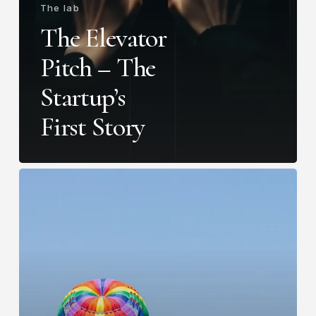
The lab
The Elevator
Pitch – The
Startup’s
First Story
Are
Co-
Founders
Always
a
Blessing
for
a