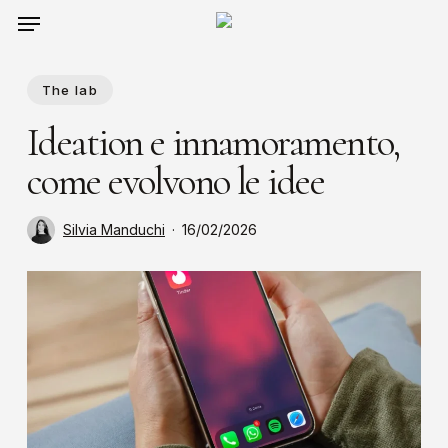
Menu
Skip
to
main
The lab
content
Ideation e innamoramento,
come evolvono le idee
Silvia Manduchi
16/02/2026