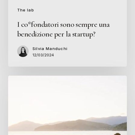
The lab
I co*fondatori sono sempre una
benedizione per la startup?
Silvia Manduchi
12/03/2024
Devo
andare
a
lavorare
in
una
startup!