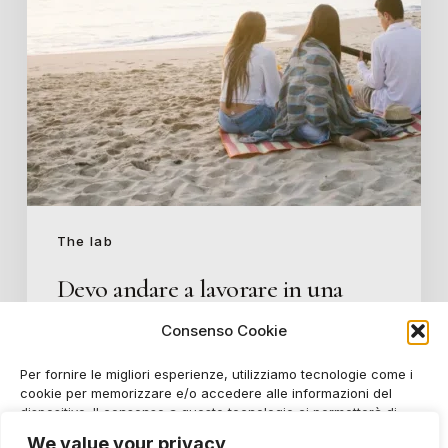
Attenti
alla
banda
di
amici
The lab
Devo andare a lavorare in una
startup! Attenti alla banda di
Consenso Cookie
amici
Per fornire le migliori esperienze, utilizziamo tecnologie come i
cookie per memorizzare e/o accedere alle informazioni del
Silvia Manduchi
dispositivo. Il consenso a queste tecnologie ci permetterà di
19/03/2024
elaborare dati come il comportamento di navigazione o ID unici
We value your privacy