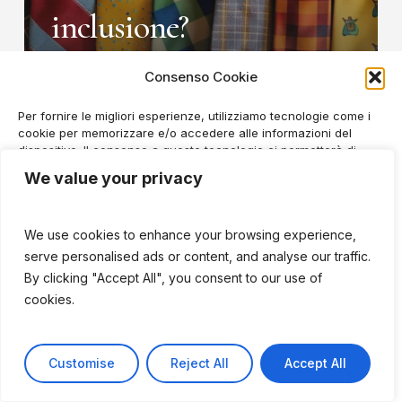
inclusione?
Consenso Cookie
Per fornire le migliori esperienze, utilizziamo tecnologie come i
cookie per memorizzare e/o accedere alle informazioni del
dispositivo. Il consenso a queste tecnologie ci permetterà di
elaborare dati come il comportamento di navigazione o ID unici
We value your privacy
su questo sito. Non acconsentire o ritirare il consenso può
influire negativamente su alcune caratteristiche e funzioni.
We use cookies to enhance your browsing experience,
Accetta
serve personalised ads or content, and analyse our traffic.
By clicking "Accept All", you consent to our use of
© 2026 Silvia Manduchi.
Nega
cookies.
Tutela dei dati personali
|
Cookie Policy
Creative Agency
Strategy Design
Preferenze
Customise
Reject All
Accept All
Cookie Policy
Tutela dei dati personali